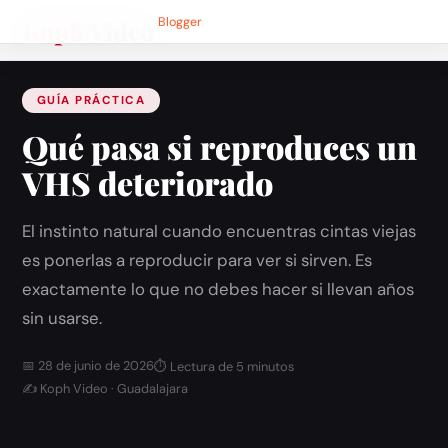
Koph
Inicio
›
Video
Blog
Blogger
›
Por qué se deterioran los VHS
GUÍA PRÁCTICA
Qué pasa si reproduces un
VHS deteriorado
El instinto natural cuando encuentras cintas viejas
es ponerlas a reproducir para ver si sirven. Es
exactamente lo que no debes hacer si llevan años
sin usarse.
📅 28 de junio de 2026
⏱ Lectura de 5 minutos
✍ Koph Video · Guadalajara