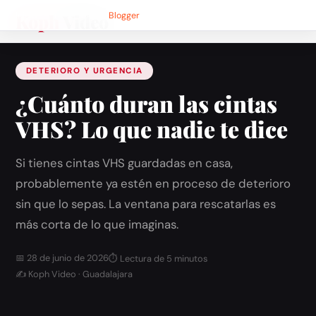
Koph
Inicio
›
Video
Blog
Blogger
›
¿Cuánto duran las cintas VHS?
DETERIORO Y URGENCIA
¿Cuánto duran las cintas
VHS? Lo que nadie te dice
Si tienes cintas VHS guardadas en casa,
probablemente ya estén en proceso de deterioro
sin que lo sepas. La ventana para rescatarlas es
más corta de lo que imaginas.
📅 28 de junio de 2026
⏱ Lectura de 5 minutos
✍ Koph Video · Guadalajara