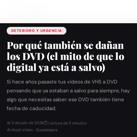
Koph
Inicio
Video
›
Blog
›
Por qué también se dañan los DVD (el mito de que lo digital ya está a
salvo)
DETERIORO Y URGENCIA
Por qué también se dañan
los DVD (el mito de que lo
digital ya está a salvo)
Si hace años pasaste tus videos de VHS a DVD
pensando que ya estaban a salvo para siempre, hay
algo que necesitas saber: ese DVD también tiene
fecha de caducidad.
📅 5 de julio de 2026
⏱ Lectura de 5 minutos
✍ Koph Video · Guadalajara