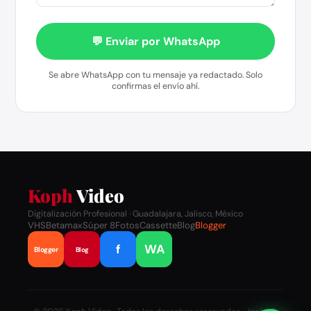
💬 Enviar por WhatsApp
Se abre WhatsApp con tu mensaje ya redactado. Solo
confirmas el envío ahí.
Koph
Video
Digitalización Profesional · Guadalajara, Jalisco, México
VHS
Betamax
Súper 8
Fotos
Cassette
Blog
Blogger
f
WA
Blogger
Blog