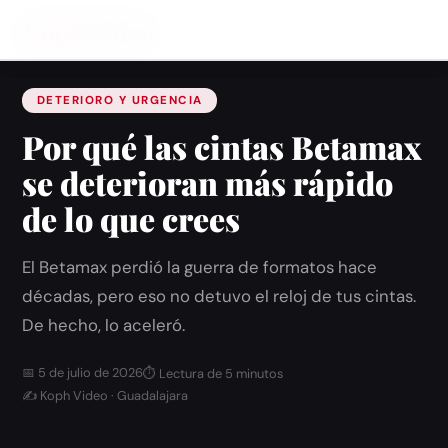
Koph
Inicio
Video
›
Blog
›
Por qué las cintas Betamax se deterioran más rápido de lo que crees
DETERIORO Y URGENCIA
Por qué las cintas Betamax
se deterioran más rápido
de lo que crees
El Betamax perdió la guerra de formatos hace
décadas, pero eso no detuvo el reloj de tus cintas.
De hecho, lo aceleró.
📅 5 de julio de 2026
⏱ Lectura de 5 minutos
✍ Koph Video · Guadalajara